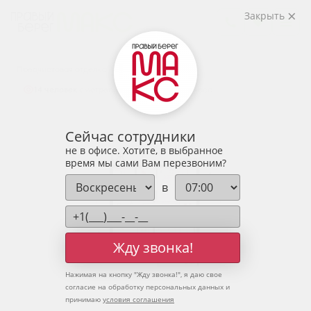
2
1-комнатная
40.04 м
Закрыть
5 380 095 руб.
Ипотека
от 17 738 руб.
Предчистовая отделка
14 человек
смотрели эту квартиру за 24 часа
Сейчас сотрудники
не в офисе. Хотите, в выбранное
время мы сами Вам перезвоним?
в
Жду звонка!
Нажимая на кнопку "
Жду звонка!
", я даю свое
согласие на обработку персональных данных и
принимаю
условия соглашения