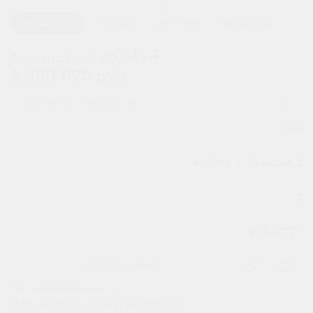
1 / 2
Планировка
На этаже
В корпусе
На генплане
2
1-комнатная 40.04 м
5 380 095 руб.
Ипотека
от 17 738 руб.
Номер квартиры
168
Секция
Корпус 1 - Секция 2
Этаж
2
Сдача
4 кв. 2029
Заказать звонок
Все характеристики
Планировка на других этажах