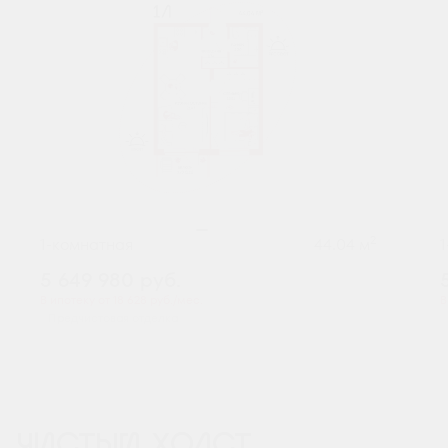
2
1-комнатная
44.04 м
5 649 980
руб.
В ипотеку от 18 628 руб./мес.
В
Предчистовая отделка
ЧИСТЫЙ ХОЛСТ