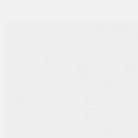
для вашего интерьера
Перемещайтесь вправо-влево
по изображению