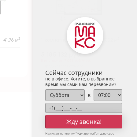
2
2
41.76 м
1-комнатная
37.02 м
5 185 132
руб.
В ипотеку от 17 096 руб./мес.
Предчистовая отделка
Сейчас сотрудники
не в офисе. Хотите, в выбранное
время мы сами Вам перезвоним?
в
Жду звонка!
Нажимая на кнопку "
Жду звонка!
", я даю свое