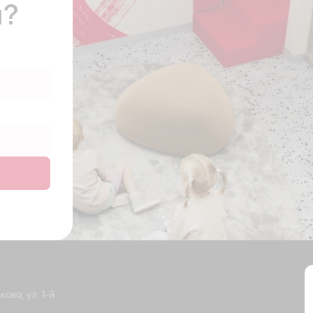
ы?
ово, ул. 1-й