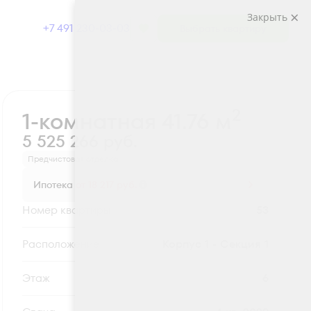
Закрыть
+7 491 230-03-03
Выбрать квартиру
Забронировать
2
1-комнатная 41.76 м
5 525 266 руб.
Предчистовая отделка
Ипотека
от 18 217 руб.
Номер квартиры
53
Секция
Корпус 1 - Секция 1
Этаж
6