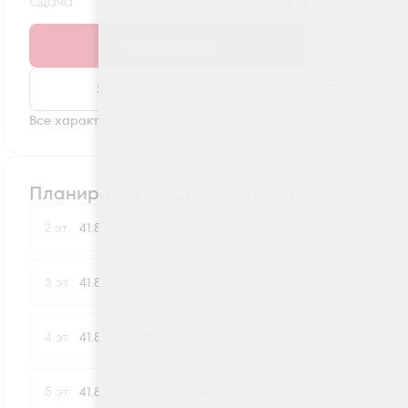
Сдача
4 кв. 2029
Забронировать
Заказать звонок
Все характеристики
Планировка на других этажах
2
2 эт.
41.8 м
5 525 266 руб.
2
3 эт.
41.8 м
5 525 266 руб.
2
4 эт.
41.8 м
5 525 266 руб.
2
5 эт.
41.8 м
5 525 266 руб.