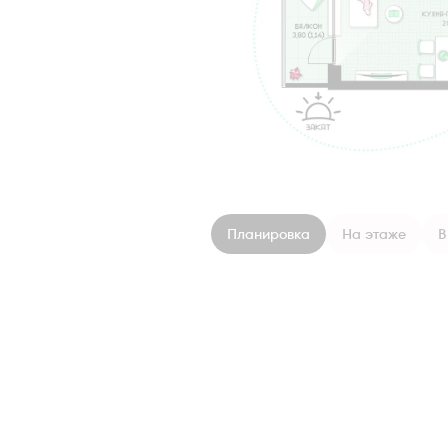
Планировка
На этаже
В