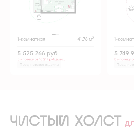
2
1-комнатная
41.76 м
1-комна
5 525 266
руб.
5 749 
В ипотеку от 18 217 руб./мес.
В ипотеку о
Предчистовая отделка
Предчист
ЧИСТЫЙ ХОЛСТ
д