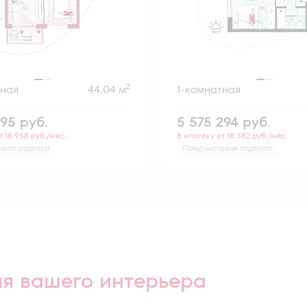
2
тная
44.04 м
1-комнатная
995
руб.
5 575 294
руб.
т 18 958 руб./мес.
В ипотеку от 18 382 руб./мес.
овая отделка
Предчистовая отделка
ля вашего интерьера