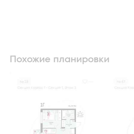
Похожие планировки
№ 23
№ 67
Секция Корпус 1 - Секция 1, Этаж 3
Секция Корп