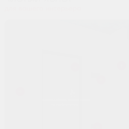
для вашего интерьера
Перемещайтесь вправо-влево
по изображению