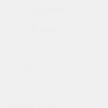
2
Студия
35.8 м
4 700 003
руб.
В ипотеку от 15 496 руб./мес.
В
Предчистовая отделка
ЧИСТЫЙ ХОЛСТ