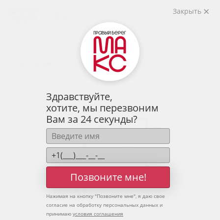
2
1-комнатная
37.02 м
Закрыть
5 185 132 руб.
Ипотека
от 17 096 руб.
Предчистовая отделка
16 человек
смотрели эту квартиру за 24 часа
Здравствуйте,
хотите, мы перезвоним
Вам за 24 секунды?
Позвоните мне!
Нажимая на кнопку "
Позвоните мне
", я даю свое
согласие на обработку персональных данных и
принимаю
условия соглашения