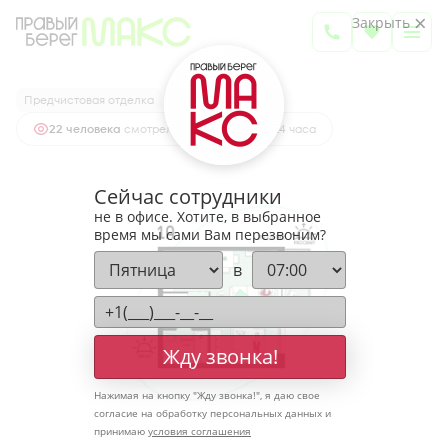
2
1-комнатная
36.15 м
Закрыть
4 958 442 руб.
Ипотека
от 16 348 руб.
Предчистовая отделка
22 человекa
смотрели эту квартиру за 24 часа
Сейчас сотрудники
не в офисе. Хотите, в выбранное
время мы сами Вам перезвоним?
в
Жду звонка!
Нажимая на кнопку "
Жду звонка!
", я даю свое
согласие на обработку персональных данных и
принимаю
условия соглашения