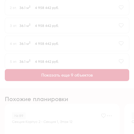
2
2 эт.
36.1 м
4 958 442 руб.
2
3 эт.
36.1 м
4 958 442 руб.
2
4 эт.
36.1 м
4 958 442 руб.
2
5 эт.
36.1 м
4 958 442 руб.
Показать еще 9 объектов
Похожие планировки
№ 89
Секция Корпус 2 - Секция 1, Этаж 12
С