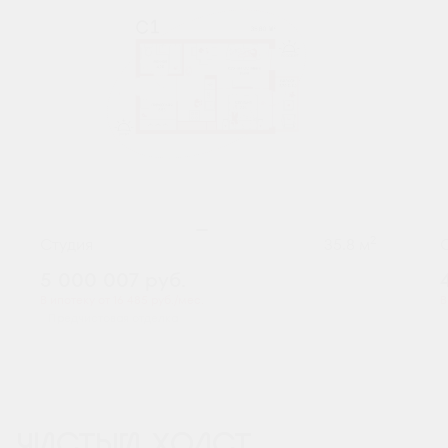
2
Студия
35.8 м
5 000 007
руб.
В ипотеку от 16 485 руб./мес.
В
Предчистовая отделка
ЧИСТЫЙ ХОЛСТ