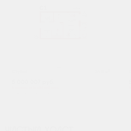
2
Студия
35.8 м
5 000 007
руб.
В ипотеку от 16 485 руб./мес.
В
Предчистовая отделка
ЧИСТЫЙ ХОЛСТ