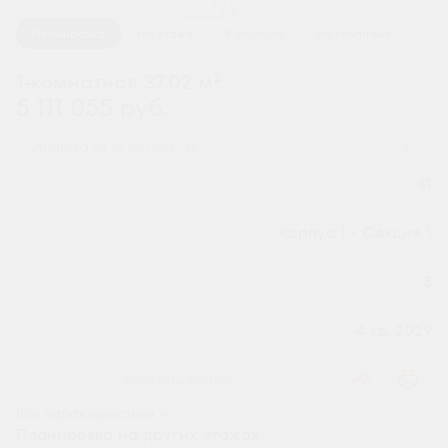
1 / 2
Планировка
На этаже
В корпусе
На генплане
2
1-комнатная 37.02 м
5 111 055 руб.
Ипотека
от 16 851 руб.
Номер квартиры
41
Секция
Корпус 1 - Секция 1
Этаж
5
Сдача
4 кв. 2029
Заказать звонок
Все характеристики
Планировка на других этажах