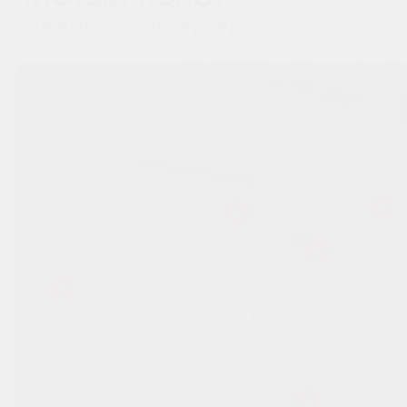
для вашего интерьера
Перемещайтесь вправо-влево
по изображению