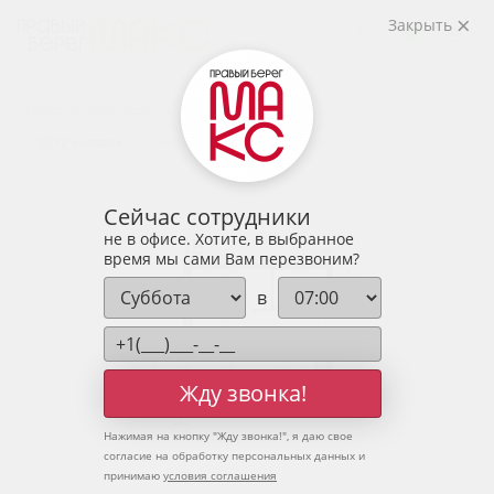
2
1-комнатная
37.02 м
Закрыть
5 111 055 руб.
Ипотека
от 16 851 руб.
Предчистовая отделка
12 человек
смотрели эту квартиру за 24 часа
Сейчас сотрудники
не в офисе. Хотите, в выбранное
время мы сами Вам перезвоним?
в
Жду звонка!
Нажимая на кнопку "
Жду звонка!
", я даю свое
согласие на обработку персональных данных и
принимаю
условия соглашения