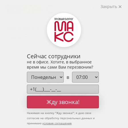
2
1-комнатная
37.02 м
Закрыть
5 185 132 руб.
Ипотека
от 17 096 руб.
Предчистовая отделка
10 человек
смотрели эту квартиру за 24 часа
Сейчас сотрудники
не в офисе. Хотите, в выбранное
время мы сами Вам перезвоним?
в
Жду звонка!
Нажимая на кнопку "
Жду звонка!
", я даю свое
согласие на обработку персональных данных и
принимаю
условия соглашения