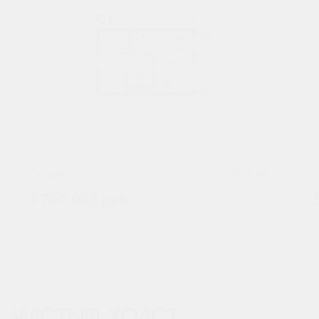
2
Студия
35.8 м
4 700 003
руб.
В ипотеку от 15 496 руб./мес.
В
Предчистовая отделка
ЧИСТЫЙ ХОЛСТ