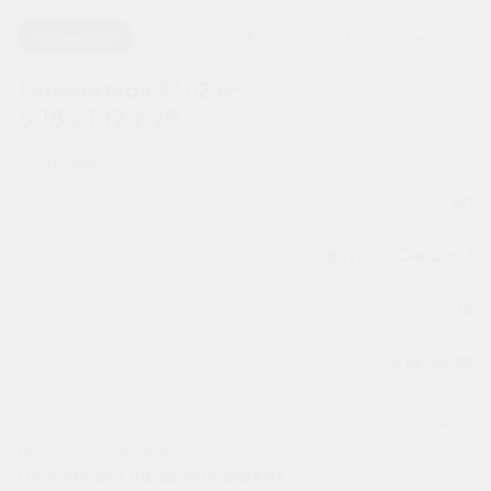
1 / 2
Планировка
На этаже
В корпусе
На генплане
2
1-комнатная 37.02 м
5 185 132 руб.
Ипотека
от 17 096 руб.
Номер квартиры
121
Секция
Корпус 1 - Секция 1
Этаж
13
Сдача
4 кв. 2029
Заказать звонок
Все характеристики
Планировка на других этажах