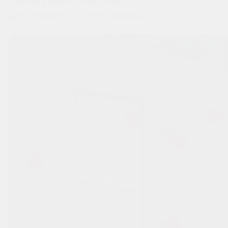
для вашего интерьера
Перемещайтесь вправо-влево
по изображению