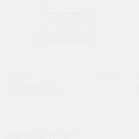
2
Студия
35.8 м
4 579 608
руб.
В ипотеку от 15 099 руб./мес.
В
Предчистовая отделка
ЧИСТЫЙ ХОЛСТ