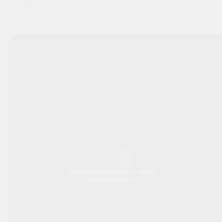
для вашего интерьера
Перемещайтесь вправо-влево
по изображению