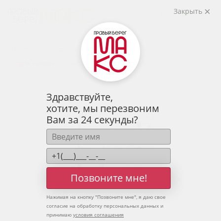
2
1-комнатная
36.15 м
Закрыть
5 058 433 руб.
Ипотека
от 16 678 руб.
Предчистовая отделка
16 человек
смотрели эту квартиру за 24 часа
Здравствуйте,
хотите, мы перезвоним
Вам за 24 секунды?
Позвоните мне!
Нажимая на кнопку "
Позвоните мне
", я даю свое
согласие на обработку персональных данных и
принимаю
условия соглашения