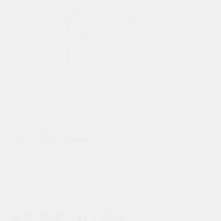
2
Студия
35.8 м
4 579 608
руб.
В ипотеку от 15 099 руб./мес.
В
Предчистовая отделка
ЧИСТЫЙ ХОЛСТ