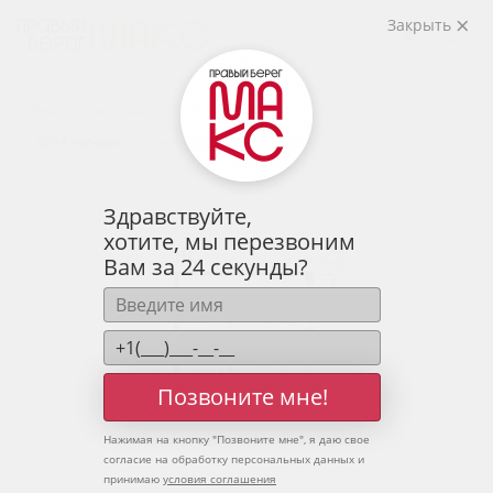
2
1-комнатная
36.15 м
Закрыть
5 058 433 руб.
Ипотека
от 16 678 руб.
Предчистовая отделка
14 человек
смотрели эту квартиру за 24 часа
Здравствуйте,
хотите, мы перезвоним
Вам за 24 секунды?
Позвоните мне!
Нажимая на кнопку "
Позвоните мне
", я даю свое
согласие на обработку персональных данных и
принимаю
условия соглашения