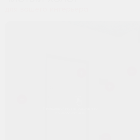
для вашего интерьера
Перемещайтесь вправо-влево
по изображению