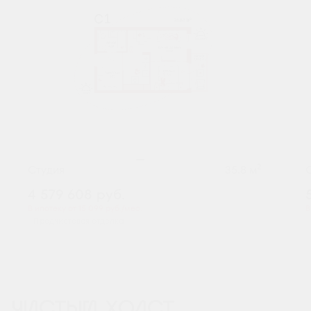
2
Студия
35.8 м
4 579 608
руб.
В ипотеку от 15 099 руб./мес.
В
Предчистовая отделка
ЧИСТЫЙ ХОЛСТ