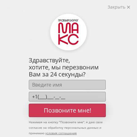
2
1-комнатная
35.24 м
Закрыть
4 881 903 руб.
Ипотека
от 16 096 руб.
Предчистовая отделка
18 человек
смотрели эту квартиру за 24 часа
Здравствуйте,
хотите, мы перезвоним
Вам за 24 секунды?
Позвоните мне!
Нажимая на кнопку "
Позвоните мне
", я даю свое
согласие на обработку персональных данных и
принимаю
условия соглашения