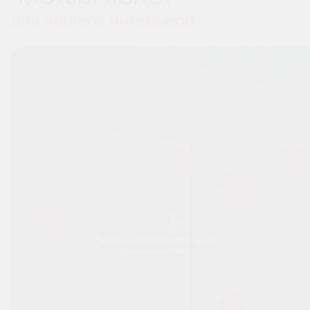
для вашего интерьера
Перемещайтесь вправо-влево
по изображению