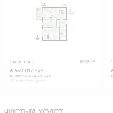
2
1-комнатная
50.76 м
6 650 017
руб.
В ипотеку от 21 925 руб./мес.
В
Предчистовая отделка
ЧИСТЫЙ ХОЛСТ