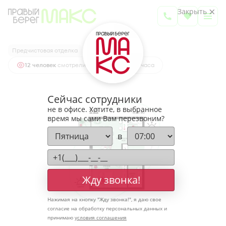
2
1-комнатная
50.76 м
Закрыть
6 650 017 руб.
Ипотека
от 21 925 руб.
Предчистовая отделка
12 человек
смотрели эту квартиру за 24 часа
Сейчас сотрудники
не в офисе. Хотите, в выбранное
время мы сами Вам перезвоним?
в
Жду звонка!
Нажимая на кнопку "
Жду звонка!
", я даю свое
согласие на обработку персональных данных и
принимаю
условия соглашения