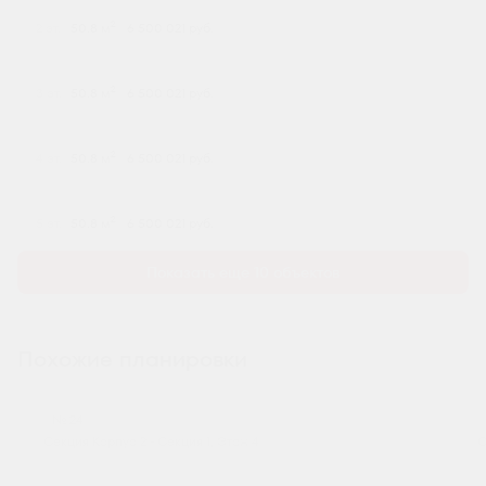
2
2 эт.
50.8 м
6 500 021 руб.
2
3 эт.
50.8 м
6 500 021 руб.
2
4 эт.
50.8 м
6 500 021 руб.
2
5 эт.
50.8 м
6 500 021 руб.
Показать еще 10 объектов
Похожие планировки
№ 24
Секция Корпус 2 - Секция 1, Этаж 4
С