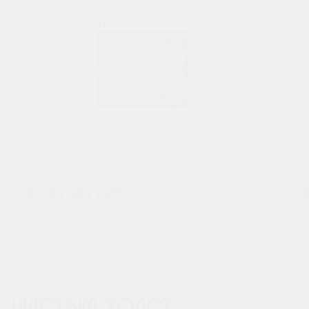
2
1-комнатная
45.86 м
6 049 989
руб.
В ипотеку от 19 947 руб./мес.
В
Предчистовая отделка
Гардеробная
ЧИСТЫЙ ХОЛСТ