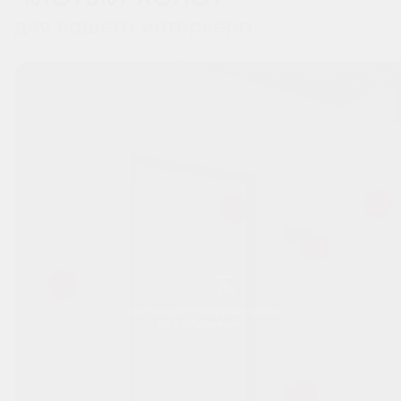
для вашего интерьера
Перемещайтесь вправо-влево
по изображению