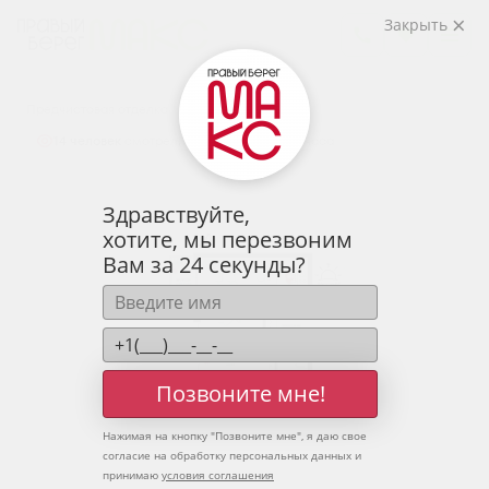
2
1-комнатная
50.76 м
Закрыть
6 500 021 руб.
Ипотека
от 21 431 руб.
Предчистовая отделка
14 человек
смотрели эту квартиру за 24 часа
Здравствуйте,
хотите, мы перезвоним
Вам за 24 секунды?
Позвоните мне!
Нажимая на кнопку "
Позвоните мне
", я даю свое
согласие на обработку персональных данных и
принимаю
условия соглашения