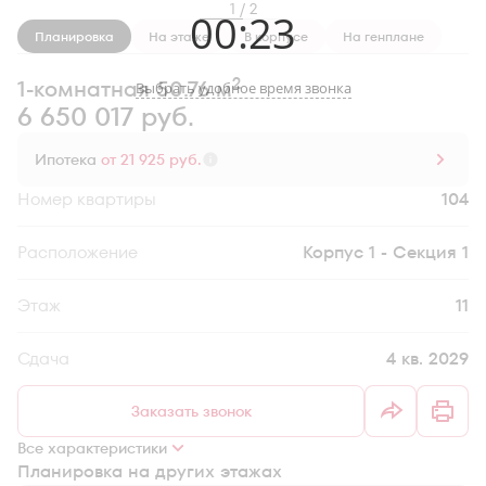
1 / 2
00
:
23
Планировка
На этаже
В корпусе
На генплане
2
1-комнатная 50.76 м
Выбрать удобное время звонка
6 650 017 руб.
Ипотека
от 21 925 руб.
Номер квартиры
104
Секция
Корпус 1 - Секция 1
Этаж
11
Сдача
4 кв. 2029
Заказать звонок
Все характеристики
Планировка на других этажах