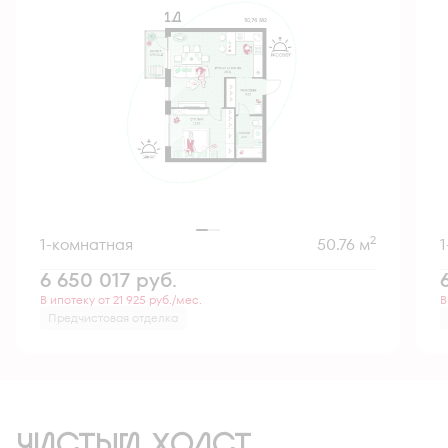
2
1-комнатная
50.76 м
6 650 017
руб.
В ипотеку от 21 925 руб./мес.
В
Предчистовая отделка
ЧИСТЫЙ ХОЛСТ