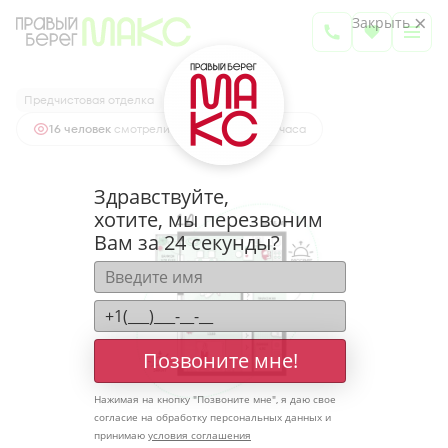
2
1-комнатная
50.76 м
Закрыть
6 650 017 руб.
Ипотека
от 21 925 руб.
Предчистовая отделка
16 человек
смотрели эту квартиру за 24 часа
Здравствуйте,
хотите, мы перезвоним
Вам за 24 секунды?
Позвоните мне!
Нажимая на кнопку "
Позвоните мне
", я даю свое
согласие на обработку персональных данных и
принимаю
условия соглашения