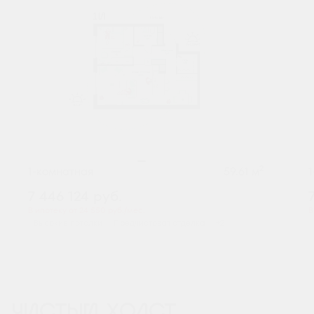
2
1-комнатная
59.61 м
7 446 124
руб.
В ипотеку от 24 550 руб./мес.
В
Высокие потолки
Предчистовая отделка
+2
ЧИСТЫЙ ХОЛСТ