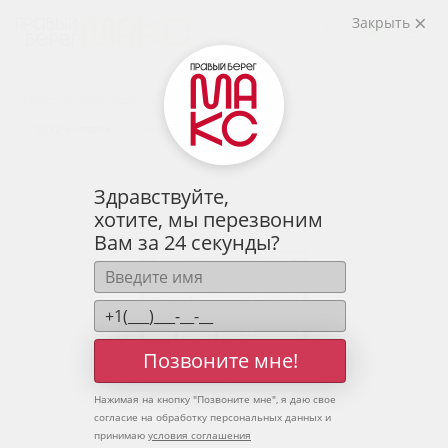
2
2-комнатная
59.43 м
Закрыть
7 550 047 руб.
Ипотека
от 24 893 руб.
Предчистовая отделка
12 человек
смотрели эту квартиру за 24 часа
Здравствуйте,
хотите, мы перезвоним
Вам за 24 секунды?
Позвоните мне!
Нажимая на кнопку "
Позвоните мне
", я даю свое
согласие на обработку персональных данных и
принимаю
условия соглашения