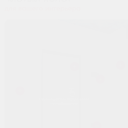
для вашего интерьера
Перемещайтесь вправо-влево
по изображению