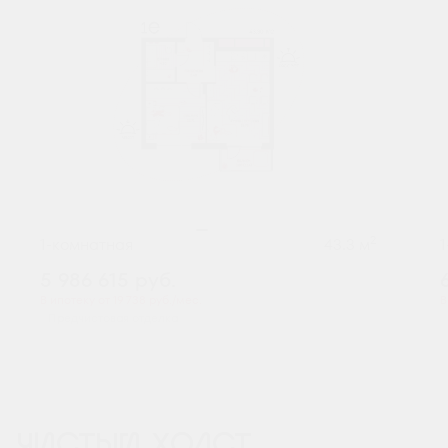
2
1-комнатная
43.3 м
5 986 615
руб.
В ипотеку от 19 738 руб./мес.
В
Предчистовая отделка
ЧИСТЫЙ ХОЛСТ