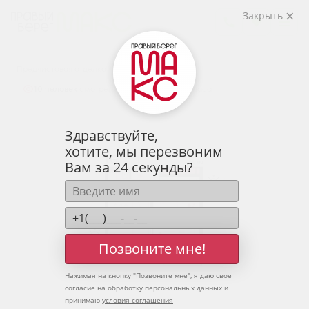
2
1-комнатная
43.3 м
Закрыть
5 986 615 руб.
Ипотека
от 19 738 руб.
Предчистовая отделка
10 человек
смотрели эту квартиру за 24 часа
Здравствуйте,
хотите, мы перезвоним
Вам за 24 секунды?
Позвоните мне!
Нажимая на кнопку "
Позвоните мне
", я даю свое
согласие на обработку персональных данных и
принимаю
условия соглашения