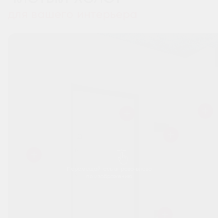
для вашего интерьера
Перемещайтесь вправо-влево
по изображению