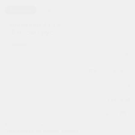
1 / 2
Планировка
На этаже
В корпусе
На генплане
2
1-комнатная 43.3 м
5 836 580 руб.
Ипотека
от 19 243 руб.
Номер квартиры
182
Секция
Корпус 1 - Секция 2
Этаж
4
Сдача
4 кв. 2029
Заказать звонок
Все характеристики
Планировка на других этажах