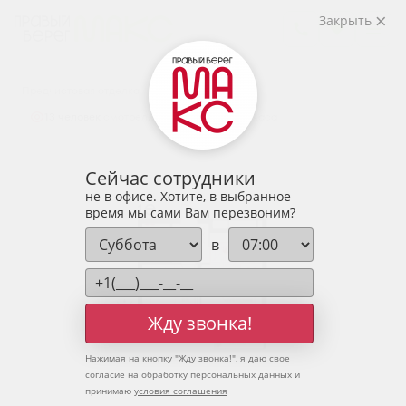
2
1-комнатная
43.3 м
Закрыть
5 836 580 руб.
Ипотека
от 19 243 руб.
Предчистовая отделка
13 человек
смотрели эту квартиру за 24 часа
Сейчас сотрудники
не в офисе. Хотите, в выбранное
время мы сами Вам перезвоним?
в
Жду звонка!
Нажимая на кнопку "
Жду звонка!
", я даю свое
согласие на обработку персональных данных и
принимаю
условия соглашения