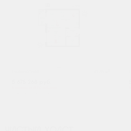
2
1-комнатная
41.76 м
5 675 268
руб.
В ипотеку от 18 712 руб./мес.
В
Предчистовая отделка
ЧИСТЫЙ ХОЛСТ