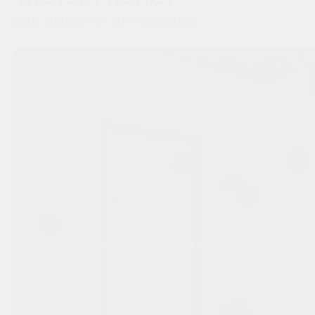
для вашего интерьера
Перемещайтесь вправо-влево
по изображению