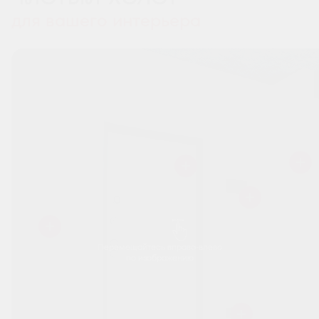
для вашего интерьера
Перемещайтесь вправо-влево
по изображению