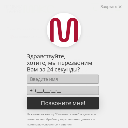
2
2-комнатная
57.08 м
Закрыть
7 214 227 руб.
Ипотека
от 23 786 руб.
Предчистовая отделка
44 человекa
смотрели эту квартиру за 24 часа
Здравствуйте,
хотите, мы перезвоним
Вам за 24 секунды?
Позвоните мне!
Нажимая на кнопку "
Позвоните мне
", я даю свое
согласие на обработку персональных данных и
принимаю
условия соглашения