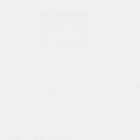
2
1-комнатная
59.99 м
7 499 890
руб.
В ипотеку от 24 727 руб./мес.
В
Высокие потолки
Предчистовая отделка
+2
ЧИСТЫЙ ХОЛСТ