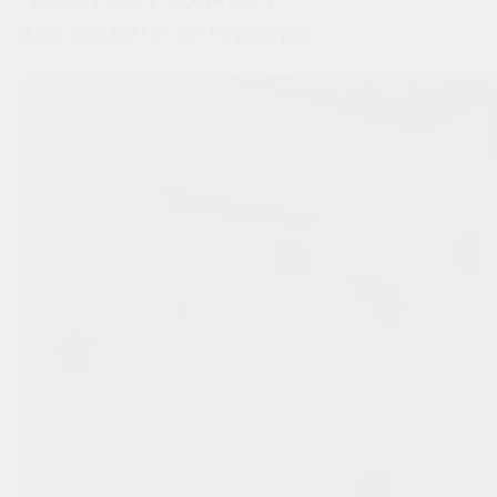
для вашего интерьера
Перемещайтесь вправо-влево
по изображению