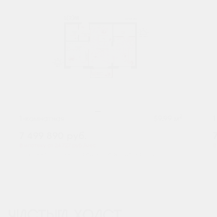
2
1-комнатная
59.99 м
7 499 890
руб.
В ипотеку от 24 727 руб./мес.
В
Высокие потолки
Предчистовая отделка
+2
ЧИСТЫЙ ХОЛСТ