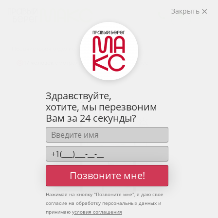
2
2-комнатная
57.08 м
Закрыть
7 664 189 руб.
Ипотека
от 25 269 руб.
Предчистовая отделка
17 человек
смотрели эту квартиру за 24 часа
Здравствуйте,
хотите, мы перезвоним
Вам за 24 секунды?
Позвоните мне!
Нажимая на кнопку "
Позвоните мне
", я даю свое
согласие на обработку персональных данных и
принимаю
условия соглашения