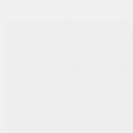
для вашего интерьера
Перемещайтесь вправо-влево
по изображению