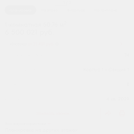
1 / 2
Планировка
На этаже
В корпусе
На генплане
2
1-комнатная 50.76 м
6 500 021 руб.
Ипотека
от 21 431 руб.
Номер квартиры
74
Секция
Корпус 1 - Секция 1
Этаж
8
Сдача
4 кв. 2029
Заказать звонок
Все характеристики
Планировка на других этажах