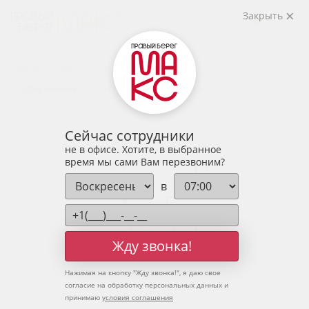
2
1-комнатная
50.76 м
Закрыть
6 500 021 руб.
Ипотека
от 21 431 руб.
Предчистовая отделка
16 человек
смотрели эту квартиру за 24 часа
Сейчас сотрудники
не в офисе. Хотите, в выбранное
время мы сами Вам перезвоним?
в
Жду звонка!
Нажимая на кнопку "
Жду звонка!
", я даю свое
согласие на обработку персональных данных и
принимаю
условия соглашения