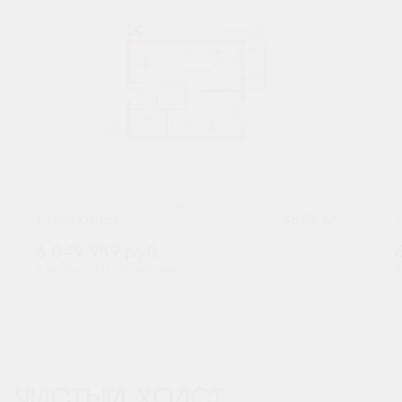
2
1-комнатная
45.86 м
6 049 989
руб.
В ипотеку от 19 947 руб./мес.
В
Предчистовая отделка
Гардеробная
ЧИСТЫЙ ХОЛСТ