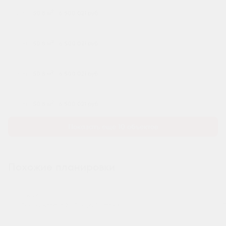
2
2 эт.
50.8 м
6 500 021 руб.
2
3 эт.
50.8 м
6 500 021 руб.
2
4 эт.
50.8 м
6 500 021 руб.
2
5 эт.
50.8 м
6 500 021 руб.
Показать еще 10 объектов
Похожие планировки
№ 24
Секция Корпус 2 - Секция 1, Этаж 4
С