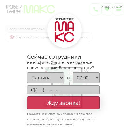
2
1-комнатная
50.76 м
Закрыть
6 650 017 руб.
Ипотека
от 21 925 руб.
Предчистовая отделка
13 человек
смотрели эту квартиру за 24 часа
Сейчас сотрудники
не в офисе. Хотите, в выбранное
время мы сами Вам перезвоним?
в
Жду звонка!
Нажимая на кнопку "
Жду звонка!
", я даю свое
согласие на обработку персональных данных и
принимаю
условия соглашения