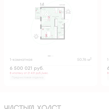
2
1-комнатная
50.76 м
6 500 021
руб.
В ипотеку от 21 431 руб./мес.
В
Предчистовая отделка
ЧИСТЫЙ ХОЛСТ