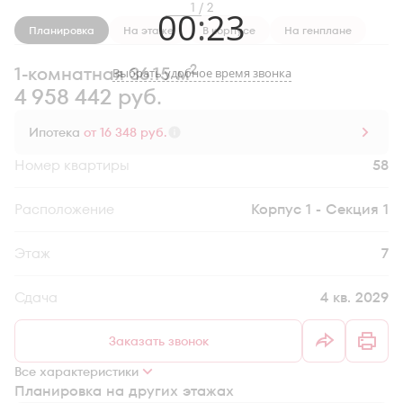
1 / 2
00
:
23
Планировка
На этаже
В корпусе
На генплане
2
1-комнатная 36.15 м
Выбрать удобное время звонка
4 958 442 руб.
Ипотека
от 16 348 руб.
Номер квартиры
58
Секция
Корпус 1 - Секция 1
Этаж
7
Сдача
4 кв. 2029
Заказать звонок
Все характеристики
Планировка на других этажах