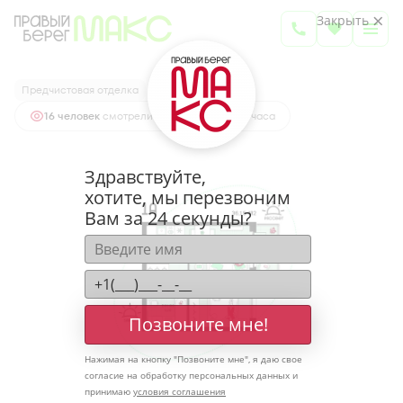
2
1-комнатная
36.15 м
Закрыть
4 958 442 руб.
Ипотека
от 16 348 руб.
Предчистовая отделка
16 человек
смотрели эту квартиру за 24 часа
Здравствуйте,
хотите, мы перезвоним
Вам за 24 секунды?
Позвоните мне!
Нажимая на кнопку "
Позвоните мне
", я даю свое
согласие на обработку персональных данных и
принимаю
условия соглашения