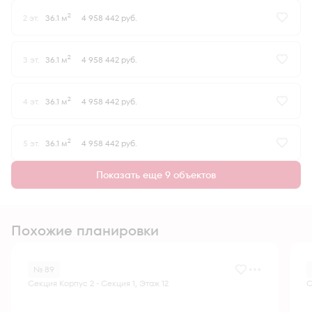
2
2 эт.
36.1 м
4 958 442 руб.
2
3 эт.
36.1 м
4 958 442 руб.
2
4 эт.
36.1 м
4 958 442 руб.
2
5 эт.
36.1 м
4 958 442 руб.
Показать еще 9 объектов
Похожие планировки
№ 89
Секция Корпус 2 - Секция 1, Этаж 12
С