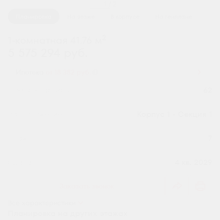
1 / 2
Планировка
На этаже
В корпусе
На генплане
2
1-комнатная 41.76 м
5 575 294 руб.
Ипотека
от 18 382 руб.
Номер квартиры
62
Секция
Корпус 1 - Секция 1
Этаж
7
Сдача
4 кв. 2029
Заказать звонок
Все характеристики
Планировка на других этажах