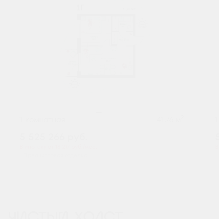
2
1-комнатная
41.76 м
5 525 266
руб.
В ипотеку от 18 217 руб./мес.
В
Предчистовая отделка
ЧИСТЫЙ ХОЛСТ