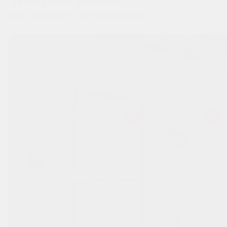
для вашего интерьера
Перемещайтесь вправо-влево
по изображению