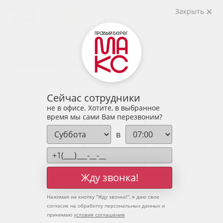
2
1-комнатная
41.76 м
Закрыть
5 575 294 руб.
Ипотека
от 18 382 руб.
Предчистовая отделка
14 человек
смотрели эту квартиру за 24 часа
Сейчас сотрудники
не в офисе. Хотите, в выбранное
время мы сами Вам перезвоним?
в
Жду звонка!
Нажимая на кнопку "
Жду звонка!
", я даю свое
согласие на обработку персональных данных и
принимаю
условия соглашения