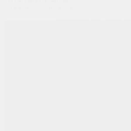
для вашего интерьера
Перемещайтесь вправо-влево
по изображению