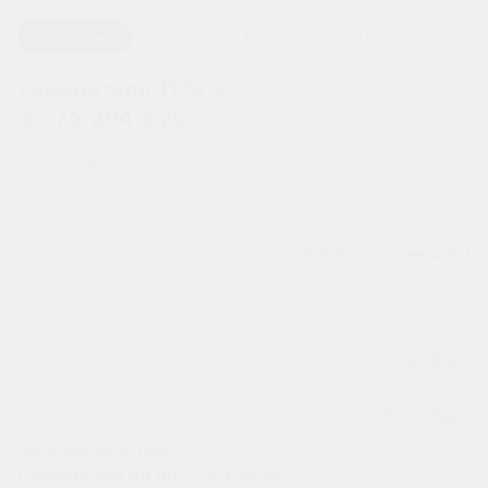
1 / 2
Планировка
На этаже
В корпусе
На генплане
2
1-комнатная 41.76 м
5 575 294 руб.
Ипотека
от 18 382 руб.
Номер квартиры
12
Секция
Корпус 1 - Секция 1
Этаж
2
Сдача
4 кв. 2029
Заказать звонок
Все характеристики
Планировка на других этажах