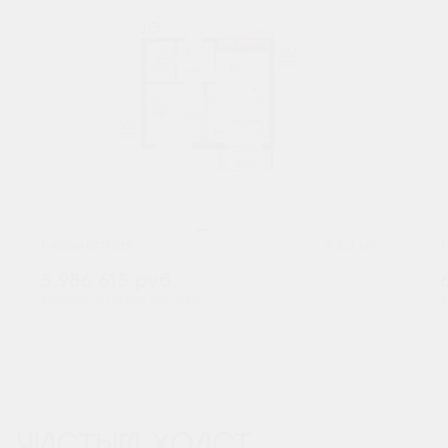
2
1-комнатная
43.3 м
5 986 615
руб.
В ипотеку от 19 738 руб./мес.
В
Предчистовая отделка
ЧИСТЫЙ ХОЛСТ