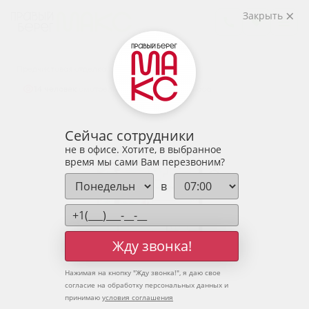
2
1-комнатная
41.76 м
Закрыть
5 575 294 руб.
Ипотека
от 18 382 руб.
Предчистовая отделка
14 человек
смотрели эту квартиру за 24 часа
Сейчас сотрудники
не в офисе. Хотите, в выбранное
время мы сами Вам перезвоним?
в
Жду звонка!
Нажимая на кнопку "
Жду звонка!
", я даю свое
согласие на обработку персональных данных и
принимаю
условия соглашения