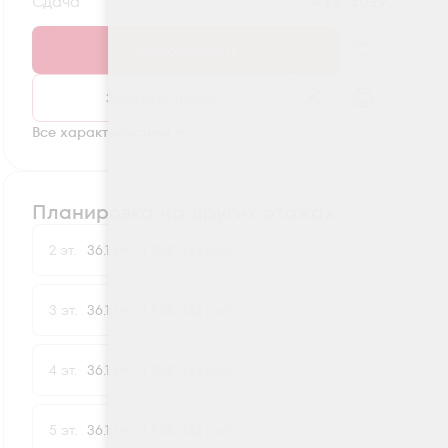
Сдача
4 кв. 2029
Забронировать
Заказать звонок
Все характеристики
Планировка на других этажах
2
2 эт.
36.1 м
4 958 442 руб.
-99 991
2
3 эт.
36.1 м
4 958 442 руб.
-99 991
2
4 эт.
36.1 м
4 958 442 руб.
-99 991
2
5 эт.
36.1 м
4 958 442 руб.
-99 991