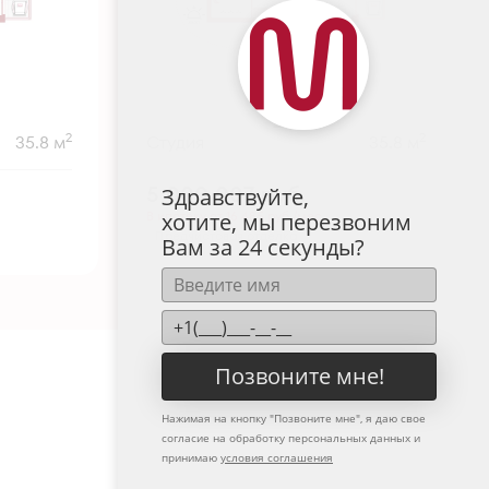
2
2
35.8 м
Студия
35.8 м
5 000 007
руб.
Здравствуйте,
В ипотеку от 16 485 руб./мес.
хотите, мы перезвоним
Предчистовая отделка
Вам за 24 секунды?
Позвоните мне!
Нажимая на кнопку "
Позвоните мне
", я даю свое
согласие на обработку персональных данных и
принимаю
условия соглашения