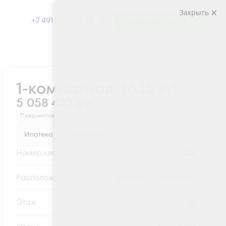
Закрыть
+7 491 230-03-03
Выбрать квартиру
Забронировать
2
1-комнатная 36.15 м
5 058 433 руб.
Предчистовая отделка
Ипотека
от 16 678 руб.
Номер квартиры
128
Секция
Корпус 1 - Секция 1
Этаж
14