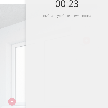
00
:
23
Выбрать удобное время звонка