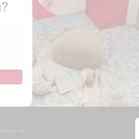
ы?
ово, ул. 1-й