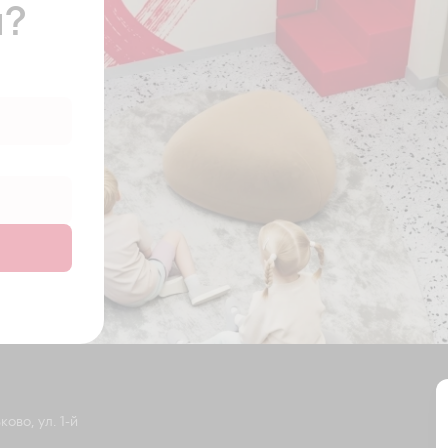
ы?
ово, ул. 1-й