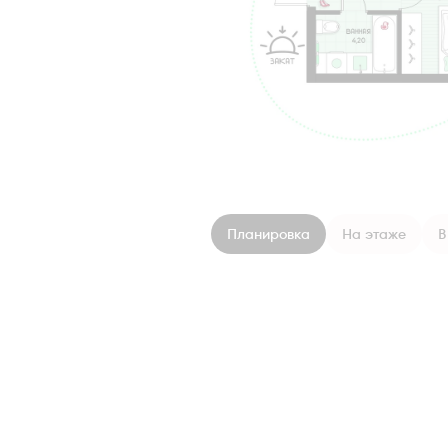
Планировка
На этаже
В