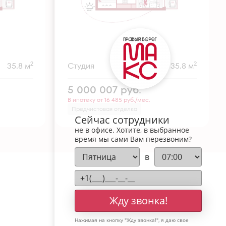
2
2
35.8 м
Студия
35.8 м
5 000 007
руб.
В ипотеку от 16 485 руб./мес.
Предчистовая отделка
Сейчас сотрудники
не в офисе. Хотите, в выбранное
время мы сами Вам перезвоним?
в
Жду звонка!
Нажимая на кнопку "
Жду звонка!
", я даю свое