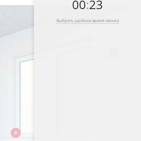
00
:
23
Выбрать удобное время звонка