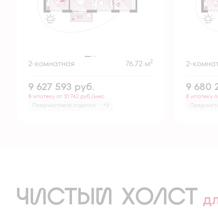
2
2-комнатная
76.72 м
2-комна
9 627 593
руб.
9 680 
В ипотеку от 31 742 руб./мес.
В ипотеку о
Предчистовая отделка
+3
Предчист
ЧИСТЫЙ ХОЛСТ
д