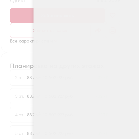
Сдача
4 кв. 2029
Забронировать
Заказать звонок
Все характеристики
Планировка на других этажах
2
2 эт.
83.7 м
10 502 927 руб.
-32 711
2
3 эт.
83.7 м
10 502 927 руб.
-32 711
2
4 эт.
83.7 м
10 502 927 руб.
-32 711
2
5 эт.
83.7 м
10 502 927 руб.
-32 711