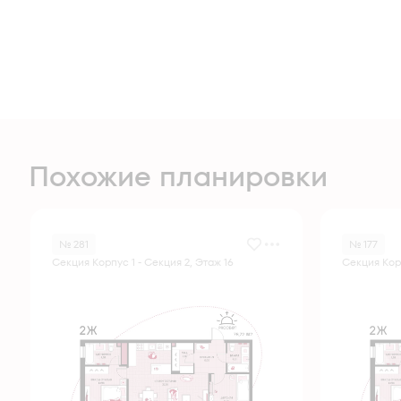
Похожие планировки
№ 281
№ 177
Секция Корпус 1 - Секция 2, Этаж 16
Секция Корп