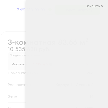
Закрыть
+7 491 230-03-03
Выбрать квартиру
Забронировать
2
3-комнатная 83.66 м
10 535 638 руб.
Предчистовая отделка
Ипотека
от 34 736 руб.
Номер квартиры
266
Секция
Корпус 1 - Секция 2
Этаж
14