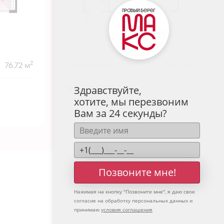
2
2
76.72 м
2-комнатная
76.72 м
9 680 223
руб.
Здравствуйте,
В ипотеку от 31 916 руб./мес.
хотите, мы перезвоним
Предчистовая отделка
+3
Вам за 24 секунды?
Позвоните мне!
Нажимая на кнопку "
Позвоните мне
", я даю свое
согласие на обработку персональных данных и
принимаю
условия соглашения