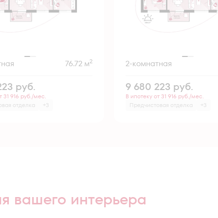
2
тная
76.72 м
2-комнатная
223
руб.
9 680 223
руб.
т 31 916 руб./мес.
В ипотеку от 31 916 руб./мес.
овая отделка
+3
Предчистовая отделка
+3
ля вашего интерьера