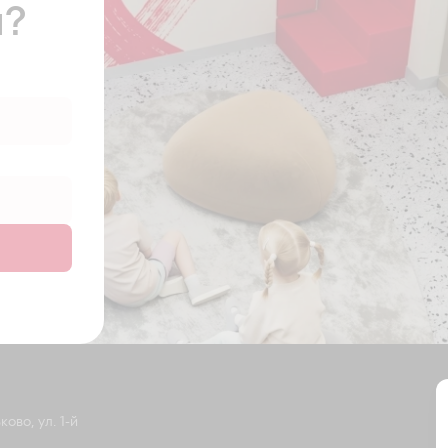
ы?
ово, ул. 1-й