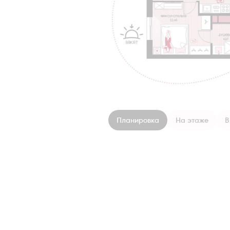
Планировка
На этаже
В