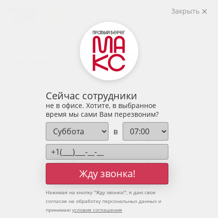
2
3-комнатная
83.66 м
Закрыть
10 535 638 руб.
Ипотека
от 34 736 руб.
Предчистовая отделка
12 человек
смотрели эту квартиру за 24 часа
Сейчас сотрудники
не в офисе. Хотите, в выбранное
время мы сами Вам перезвоним?
в
Жду звонка!
Нажимая на кнопку "
Жду звонка!
", я даю свое
согласие на обработку персональных данных и
принимаю
условия соглашения