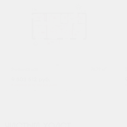
2
2-комнатная
76.72 м
9 803 512
руб.
В ипотеку от 32 322 руб./мес.
В
Предчистовая отделка
Мастер-спальня
+2
ЧИСТЫЙ ХОЛСТ