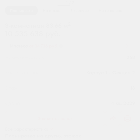
1 / 2
Планировка
На этаже
В корпусе
На генплане
2
3-комнатная 83.66 м
10 535 638 руб.
Ипотека
от 34 736 руб.
Номер квартиры
258
Секция
Корпус 1 - Секция 2
Этаж
13
Сдача
4 кв. 2029
Заказать звонок
Все характеристики
Планировка на других этажах