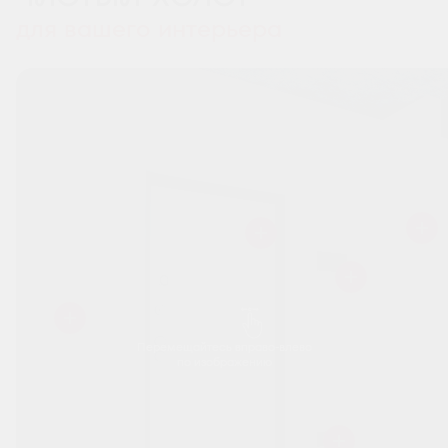
для вашего интерьера
Перемещайтесь вправо-влево
по изображению