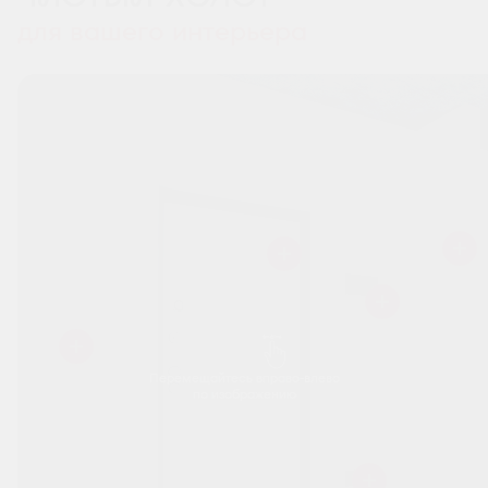
для вашего интерьера
Перемещайтесь вправо-влево
по изображению