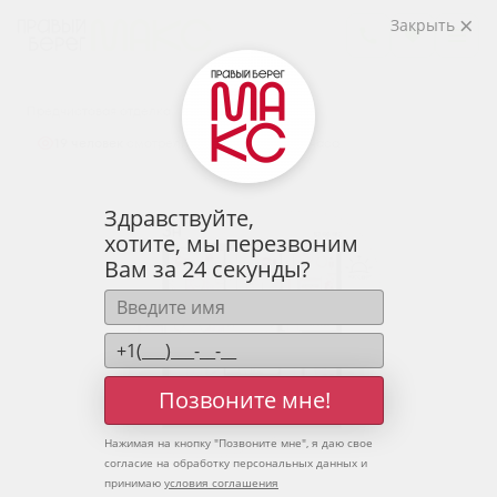
2
3-комнатная
83.66 м
Закрыть
10 502 927 руб.
Ипотека
от 34 628 руб.
Предчистовая отделка
19 человек
смотрели эту квартиру за 24 часа
Здравствуйте,
хотите, мы перезвоним
Вам за 24 секунды?
Позвоните мне!
Нажимая на кнопку "
Позвоните мне
", я даю свое
согласие на обработку персональных данных и
принимаю
условия соглашения