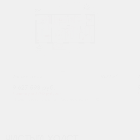
2
2-комнатная
76.72 м
9 627 593
руб.
В ипотеку от 31 742 руб./мес.
В
Предчистовая отделка
Мастер-спальня
+2
ЧИСТЫЙ ХОЛСТ