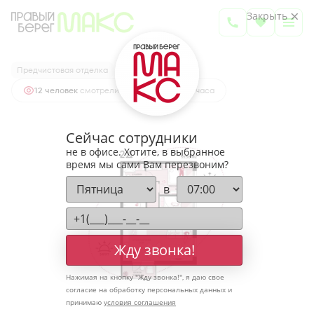
2
2-комнатная
59.58 м
Закрыть
7 878 800 руб.
Ипотека
от 25 977 руб.
Предчистовая отделка
12 человек
смотрели эту квартиру за 24 часа
Сейчас сотрудники
не в офисе. Хотите, в выбранное
время мы сами Вам перезвоним?
в
Жду звонка!
Нажимая на кнопку "
Жду звонка!
", я даю свое
согласие на обработку персональных данных и
принимаю
условия соглашения