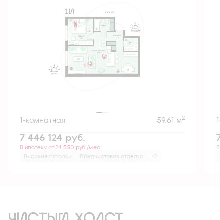
2
1-комнатная
59.61 м
7 446 124
руб.
В ипотеку от 24 550 руб./мес.
В
Высокие потолки
Предчистовая отделка
+2
ЧИСТЫЙ ХОЛСТ