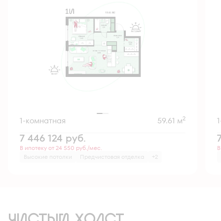
2
1-комнатная
59.61 м
7 446 124
руб.
В ипотеку от 24 550 руб./мес.
В
Высокие потолки
Предчистовая отделка
+2
ЧИСТЫЙ ХОЛСТ