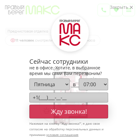
2
2-комнатная
59.58 м
Закрыть
7 878 800 руб.
Ипотека
от 25 977 руб.
Предчистовая отделка
11 человек
смотрели эту квартиру за 24 часа
Сейчас сотрудники
не в офисе. Хотите, в выбранное
время мы сами Вам перезвоним?
в
Жду звонка!
Нажимая на кнопку "
Жду звонка!
", я даю свое
согласие на обработку персональных данных и
принимаю
условия соглашения