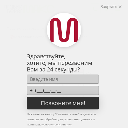
2
1-комнатная
43.3 м
Закрыть
5 986 615 руб.
Ипотека
от 19 738 руб.
Предчистовая отделка
13 человек
смотрели эту квартиру за 24 часа
Здравствуйте,
хотите, мы перезвоним
Вам за 24 секунды?
Позвоните мне!
Нажимая на кнопку "
Позвоните мне
", я даю свое
согласие на обработку персональных данных и
принимаю
условия соглашения