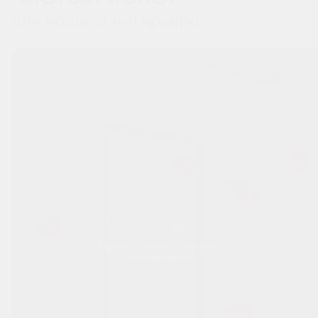
для вашего интерьера
Перемещайтесь вправо-влево
по изображению