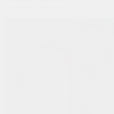
для вашего интерьера
Перемещайтесь вправо-влево
по изображению