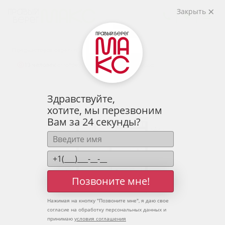
2
1-комнатная
43.3 м
Закрыть
5 986 615 руб.
Ипотека
от 19 738 руб.
Предчистовая отделка
13 человек
смотрели эту квартиру за 24 часа
Здравствуйте,
хотите, мы перезвоним
Вам за 24 секунды?
Позвоните мне!
Нажимая на кнопку "
Позвоните мне
", я даю свое
согласие на обработку персональных данных и
принимаю
условия соглашения