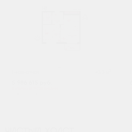
2
1-комнатная
43.3 м
5 986 615
руб.
В ипотеку от 19 738 руб./мес.
В
Предчистовая отделка
ЧИСТЫЙ ХОЛСТ