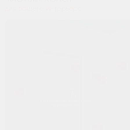
для вашего интерьера
Перемещайтесь вправо-влево
по изображению