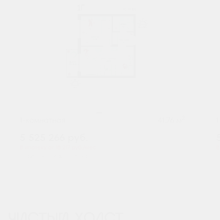
2
1-комнатная
41.76 м
5 525 266
руб.
В ипотеку от 18 217 руб./мес.
В
Предчистовая отделка
ЧИСТЫЙ ХОЛСТ