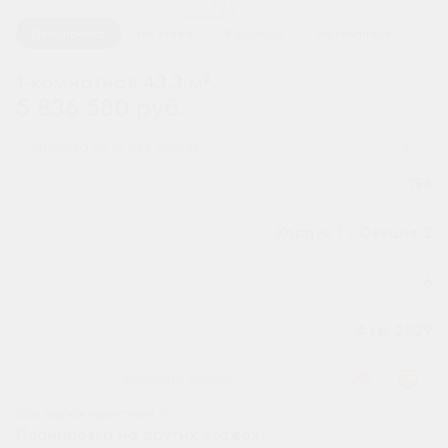
1 / 2
Планировка
На этаже
В корпусе
На генплане
2
1-комнатная 43.3 м
5 836 580 руб.
Ипотека
от 19 243 руб.
Номер квартиры
198
Секция
Корпус 1 - Секция 2
Этаж
6
Сдача
4 кв. 2029
Заказать звонок
Все характеристики
Планировка на других этажах