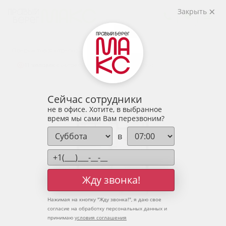
2
1-комнатная
43.3 м
Закрыть
5 836 580 руб.
Ипотека
от 19 243 руб.
Предчистовая отделка
11 человек
смотрели эту квартиру за 24 часа
Сейчас сотрудники
не в офисе. Хотите, в выбранное
время мы сами Вам перезвоним?
в
Жду звонка!
Нажимая на кнопку "
Жду звонка!
", я даю свое
согласие на обработку персональных данных и
принимаю
условия соглашения