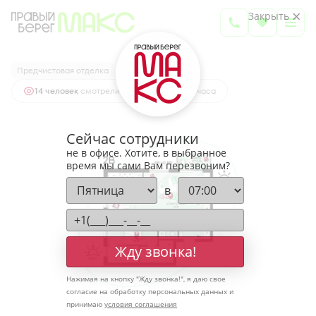
2
2-комнатная
69.4 м
Закрыть
9 150 043 руб.
Ипотека
от 30 168 руб.
Предчистовая отделка
14 человек
смотрели эту квартиру за 24 часа
Сейчас сотрудники
не в офисе. Хотите, в выбранное
время мы сами Вам перезвоним?
в
Жду звонка!
Нажимая на кнопку "
Жду звонка!
", я даю свое
согласие на обработку персональных данных и
принимаю
условия соглашения