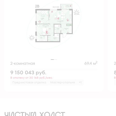
2
2-комнатная
69.4 м
9 150 043
руб.
В ипотеку от 30 168 руб./мес.
В
Предчистовая отделка
Мастер-спальня
+1
ЧИСТЫЙ ХОЛСТ