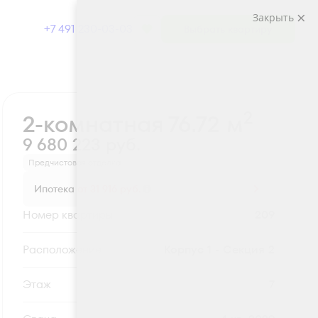
Закрыть
+7 491 230-03-03
Выбрать квартиру
Забронировать
2
2-комнатная 76.72 м
9 680 223 руб.
Предчистовая отделка
Ипотека
от 31 916 руб.
Номер квартиры
209
Секция
Корпус 1 - Секция 2
Этаж
7