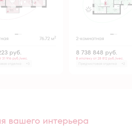
2
тная
76.72 м
2-комнатная
223
руб.
8 738 848
руб.
т 31 916 руб./мес.
В ипотеку от 28 812 руб./мес.
овая отделка
+3
Предчистовая отделка
+2
ля вашего интерьера