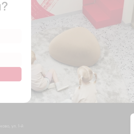
ы?
ово, ул. 1-й