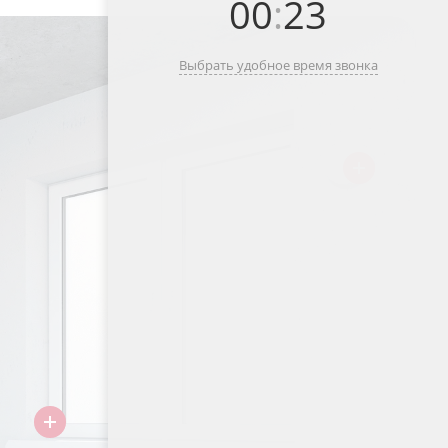
00
:
23
Выбрать удобное время звонка