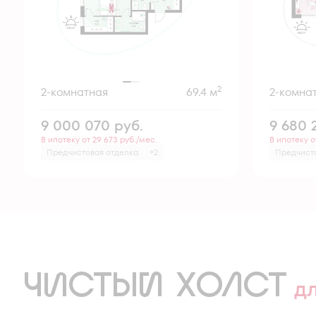
2
2-комнатная
69.4 м
2-комна
9 000 070
руб.
9 680 
В ипотеку от 29 673 руб./мес.
В ипотеку о
Предчистовая отделка
+2
Предчист
ЧИСТЫЙ ХОЛСТ
д