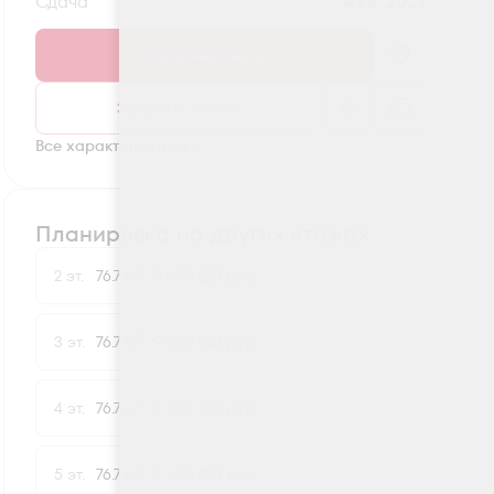
Сдача
4 кв. 2029
Забронировать
Заказать звонок
Все характеристики
Планировка на других этажах
2
2 эт.
76.7 м
9 680 223 руб.
2
3 эт.
76.7 м
9 680 223 руб.
2
4 эт.
76.7 м
9 680 223 руб.
2
5 эт.
76.7 м
9 680 223 руб.