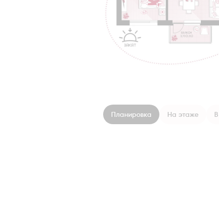
Планировка
На этаже
В