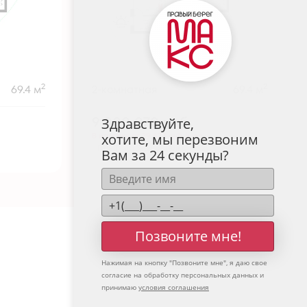
2
2
69.4 м
2-комнатная
69.4 м
9 000 070
руб.
Здравствуйте,
В ипотеку от 29 673 руб./мес.
хотите, мы перезвоним
Предчистовая отделка
+2
Вам за 24 секунды?
Позвоните мне!
Нажимая на кнопку "
Позвоните мне
", я даю свое
согласие на обработку персональных данных и
принимаю
условия соглашения