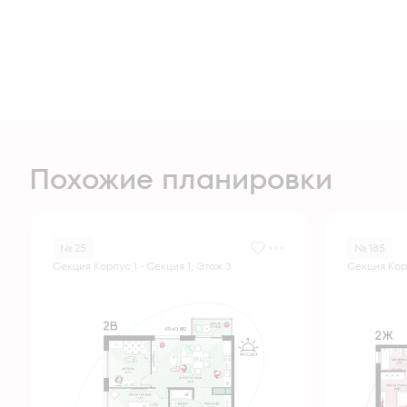
Похожие планировки
№ 25
№ 185
Секция Корпус 1 - Секция 1, Этаж 3
Секция Корп