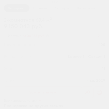
1 / 2
Планировка
На этаже
В корпусе
На генплане
2
2-комнатная 69.4 м
9 150 043 руб.
Ипотека
от 30 168 руб.
Номер квартиры
105
Секция
Корпус 1 - Секция 1
Этаж
11
Сдача
4 кв. 2029
Заказать звонок
Все характеристики
Планировка на других этажах