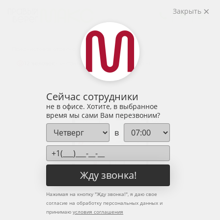
2
2-комнатная
69.4 м
Закрыть
9 150 043 руб.
Ипотека
от 30 168 руб.
Предчистовая отделка
12 человек
смотрели эту квартиру за 24 часа
Сейчас сотрудники
не в офисе. Хотите, в выбранное
время мы сами Вам перезвоним?
в
Жду звонка!
Нажимая на кнопку "
Жду звонка!
", я даю свое
согласие на обработку персональных данных и
принимаю
условия соглашения