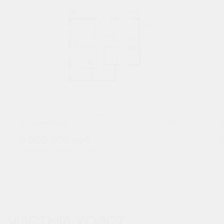
2
2-комнатная
69.4 м
9 000 070
руб.
В ипотеку от 29 673 руб./мес.
В
Предчистовая отделка
Мастер-спальня
+1
ЧИСТЫЙ ХОЛСТ