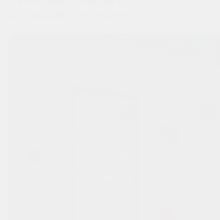
для вашего интерьера
Перемещайтесь вправо-влево
по изображению