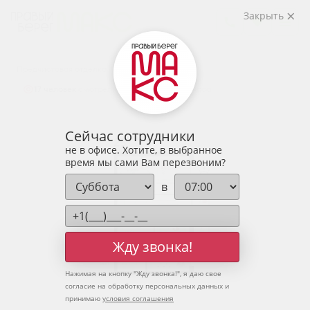
2
2-комнатная
57.08 м
Закрыть
7 664 189 руб.
Ипотека
от 25 269 руб.
Предчистовая отделка
17 человек
смотрели эту квартиру за 24 часа
Сейчас сотрудники
не в офисе. Хотите, в выбранное
время мы сами Вам перезвоним?
в
Жду звонка!
Нажимая на кнопку "
Жду звонка!
", я даю свое
согласие на обработку персональных данных и
принимаю
условия соглашения