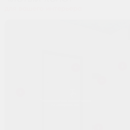
для вашего интерьера
Перемещайтесь вправо-влево
по изображению