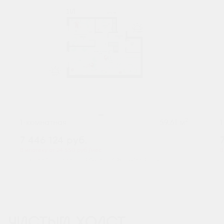
2
1-комнатная
59.61 м
7 446 124
руб.
В ипотеку от 24 550 руб./мес.
В
Высокие потолки
Предчистовая отделка
+2
ЧИСТЫЙ ХОЛСТ