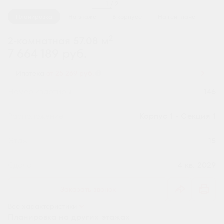
1 / 2
Планировка
На этаже
В корпусе
На генплане
2
2-комнатная 57.08 м
7 664 189 руб.
Ипотека
от 25 269 руб.
Номер квартиры
146
Секция
Корпус 1 - Секция 1
Этаж
15
Сдача
4 кв. 2029
Заказать звонок
Все характеристики
Планировка на других этажах