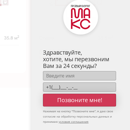
2
2
35.8 м
Студия
35.8 м
5 000 007
руб.
Здравствуйте,
В ипотеку от 16 485 руб./мес.
хотите, мы перезвоним
Предчистовая отделка
Вам за 24 секунды?
Позвоните мне!
Нажимая на кнопку "
Позвоните мне
", я даю свое
согласие на обработку персональных данных и
принимаю
условия соглашения