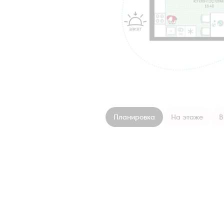
Планировка
На этаже
В