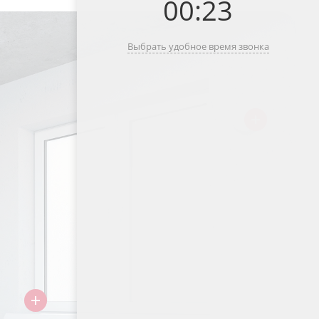
00
:
23
Выбрать удобное время звонка