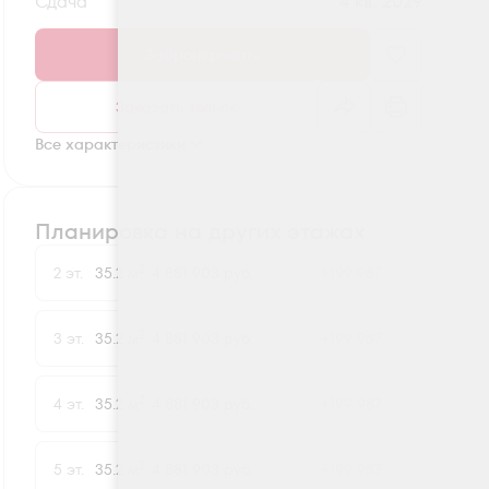
Сдача
4 кв. 2029
Забронировать
Заказать звонок
Все характеристики
Планировка на других этажах
2
2 эт.
35.2 м
4 881 903 руб.
+199 987
2
3 эт.
35.2 м
4 881 903 руб.
+199 987
2
4 эт.
35.2 м
4 881 903 руб.
+199 987
2
5 эт.
35.2 м
4 881 903 руб.
+199 987