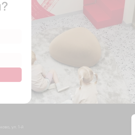
ы?
ово, ул. 1-й