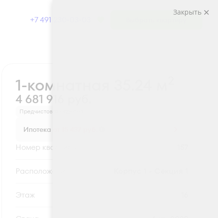
Закрыть
+7 491 230-03-03
Выбрать квартиру
Забронировать
2
1-комнатная 35.24 м
4 681 916 руб.
Предчистовая отделка
Ипотека
от 15 437 руб.
Номер квартиры
157
Секция
Корпус 1 - Секция 1
Этаж
16