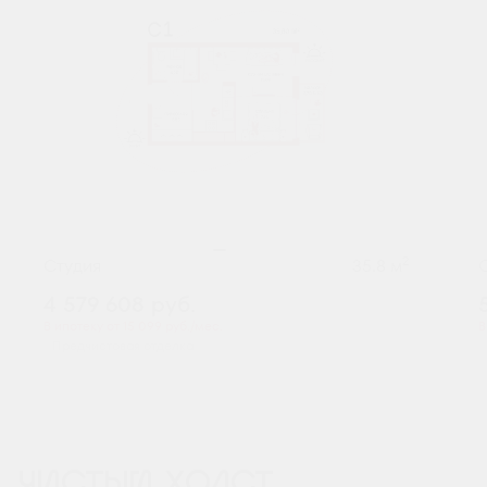
2
Студия
35.8 м
4 579 608
руб.
В ипотеку от 15 099 руб./мес.
В
Предчистовая отделка
ЧИСТЫЙ ХОЛСТ