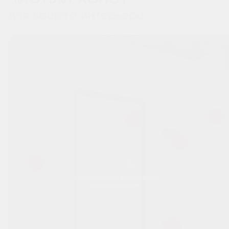
для вашего интерьера
Перемещайтесь вправо-влево
по изображению