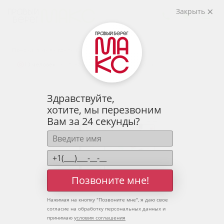
2
1-комнатная
36.15 м
Закрыть
5 058 433 руб.
Ипотека
от 16 678 руб.
Предчистовая отделка
13 человек
смотрели эту квартиру за 24 часа
Здравствуйте,
хотите, мы перезвоним
Вам за 24 секунды?
Позвоните мне!
Нажимая на кнопку "
Позвоните мне
", я даю свое
согласие на обработку персональных данных и
принимаю
условия соглашения