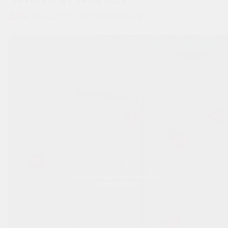
для вашего интерьера
Перемещайтесь вправо-влево
по изображению