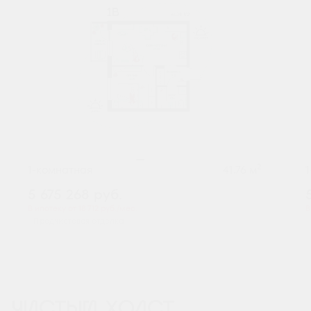
2
1-комнатная
41.76 м
5 675 268
руб.
В ипотеку от 18 712 руб./мес.
В
Предчистовая отделка
ЧИСТЫЙ ХОЛСТ