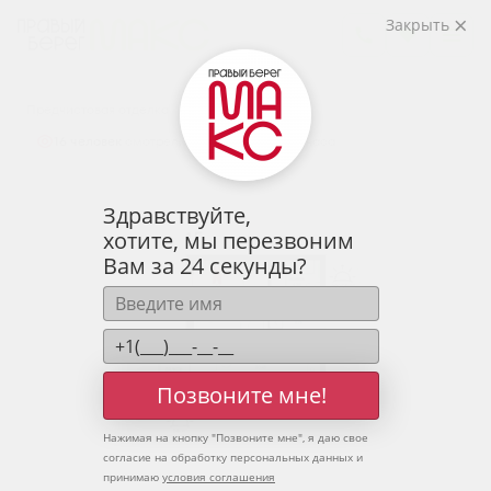
2
1-комнатная
41.76 м
Закрыть
5 525 266 руб.
Ипотека
от 18 217 руб.
Предчистовая отделка
16 человек
смотрели эту квартиру за 24 часа
Здравствуйте,
хотите, мы перезвоним
Вам за 24 секунды?
Позвоните мне!
Нажимая на кнопку "
Позвоните мне
", я даю свое
согласие на обработку персональных данных и
принимаю
условия соглашения