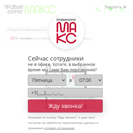
2
1-комнатная
35.24 м
Закрыть
4 981 914 руб.
Ипотека
от 16 426 руб.
Предчистовая отделка
14 человек
смотрели эту квартиру за 24 часа
Сейчас сотрудники
не в офисе. Хотите, в выбранное
время мы сами Вам перезвоним?
в
Жду звонка!
Нажимая на кнопку "
Жду звонка!
", я даю свое
согласие на обработку персональных данных и
принимаю
условия соглашения