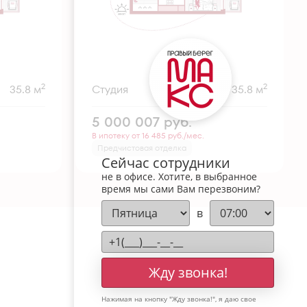
2
2
35.8 м
Студия
35.8 м
5 000 007
руб.
В ипотеку от 16 485 руб./мес.
Предчистовая отделка
Сейчас сотрудники
не в офисе. Хотите, в выбранное
время мы сами Вам перезвоним?
в
Жду звонка!
Нажимая на кнопку "
Жду звонка!
", я даю свое