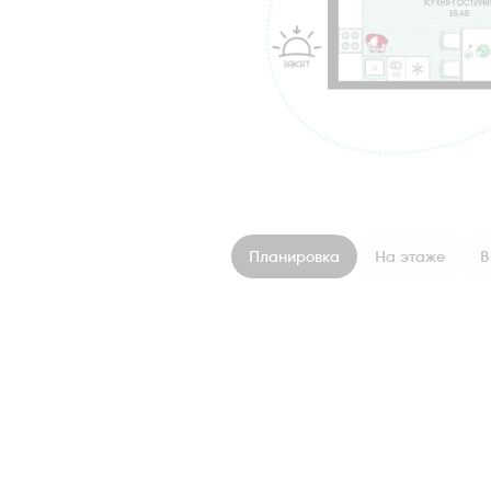
Планировка
На этаже
В