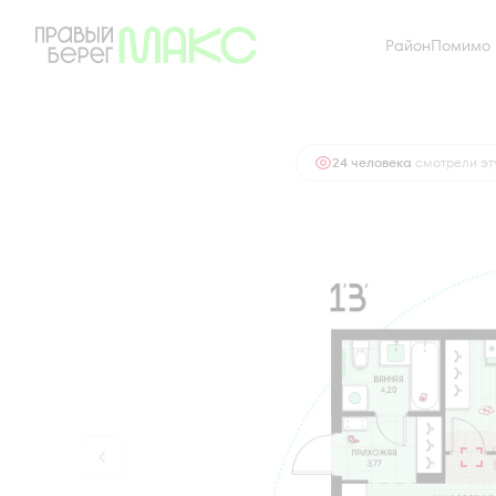
2
Район
Помимо 
1-комнатная
35.24 м
4 881 903 руб.
Ипотек
24 человекa
смотрели эту