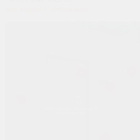
для вашего интерьера
Перемещайтесь вправо-влево
по изображению