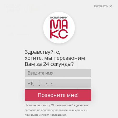
2
1-комнатная
41.76 м
Закрыть
5 625 281 руб.
Ипотека
от 18 547 руб.
Предчистовая отделка
13 человек
смотрели эту квартиру за 24 часа
Здравствуйте,
хотите, мы перезвоним
Вам за 24 секунды?
Позвоните мне!
Нажимая на кнопку "
Позвоните мне
", я даю свое
согласие на обработку персональных данных и
принимаю
условия соглашения