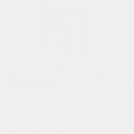
2
1-комнатная
43.3 м
5 986 615
руб.
В ипотеку от 19 738 руб./мес.
В
Предчистовая отделка
ЧИСТЫЙ ХОЛСТ