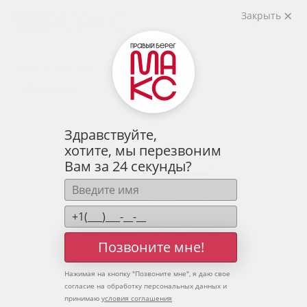
2
3-комнатная
82.71 м
Закрыть
10 302 358 руб.
Ипотека
от 33 967 руб.
Предчистовая отделка
26 человек
смотрели эту квартиру за 24 часа
Здравствуйте,
хотите, мы перезвоним
Вам за 24 секунды?
Позвоните мне!
Нажимая на кнопку "
Позвоните мне
", я даю свое
согласие на обработку персональных данных и
принимаю
условия соглашения