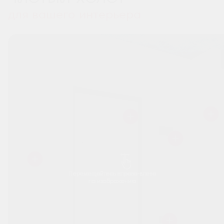
для вашего интерьера
Перемещайтесь вправо-влево
по изображению