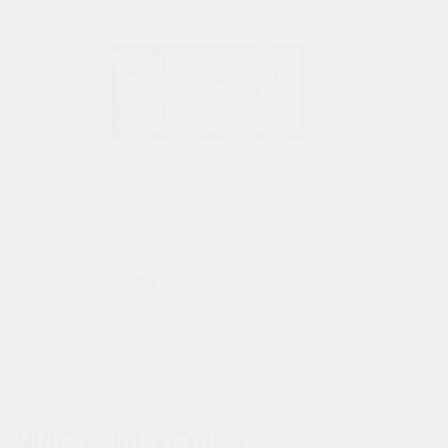
2
2-комнатная
76.72 м
9 627 593
руб.
В ипотеку от 31 742 руб./мес.
В
Предчистовая отделка
Мастер-спальня
+2
ЧИСТЫЙ ХОЛСТ