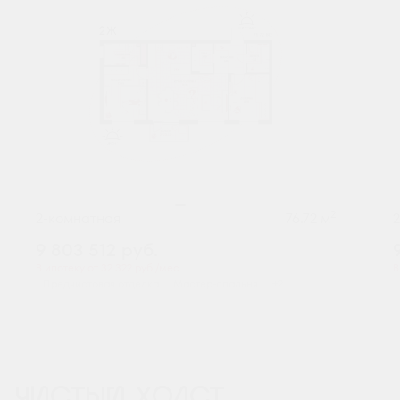
2
2-комнатная
76.72 м
9 803 512
руб.
В ипотеку от 32 322 руб./мес.
В
Предчистовая отделка
Мастер-спальня
+2
ЧИСТЫЙ ХОЛСТ