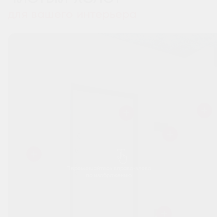
для вашего интерьера
Перемещайтесь вправо-влево
по изображению