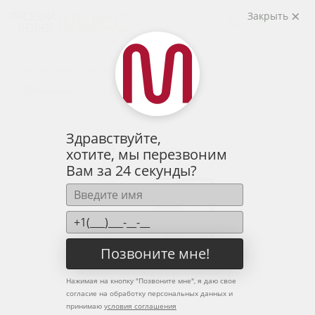
2
3-комнатная
82.71 м
Закрыть
10 408 475 руб.
Ипотека
от 34 317 руб.
Предчистовая отделка
5 человек
смотрели эту квартиру за 24 часа
Здравствуйте,
хотите, мы перезвоним
Вам за 24 секунды?
Позвоните мне!
Нажимая на кнопку "
Позвоните мне
", я даю свое
согласие на обработку персональных данных и
принимаю
условия соглашения