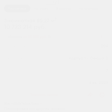
1 / 2
Планировка
На этаже
В корпусе
На генплане
2
3-комнатная 85.27 м
10 723 214 руб.
Ипотека
от 35 355 руб.
Номер квартиры
204
Секция
Корпус 1 - Секция 2
Этаж
7
Сдача
4 кв. 2029
Заказать звонок
Все характеристики
Планировка на других этажах