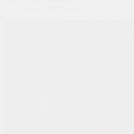
для вашего интерьера
Перемещайтесь вправо-влево
по изображению