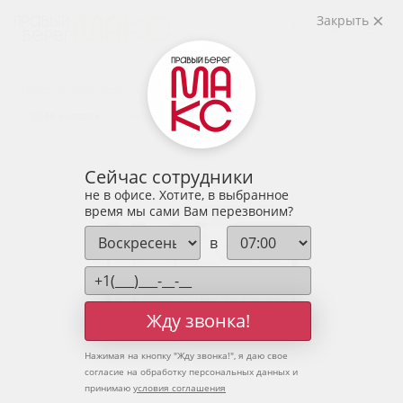
2
3-комнатная
85.27 м
Закрыть
10 723 214 руб.
Ипотека
от 35 355 руб.
Предчистовая отделка
14 человек
смотрели эту квартиру за 24 часа
Сейчас сотрудники
не в офисе. Хотите, в выбранное
время мы сами Вам перезвоним?
в
Жду звонка!
Нажимая на кнопку "
Жду звонка!
", я даю свое
согласие на обработку персональных данных и
принимаю
условия соглашения