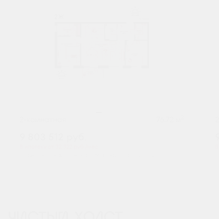
2
2-комнатная
76.72 м
9 803 512
руб.
В ипотеку от 32 322 руб./мес.
В
Предчистовая отделка
Мастер-спальня
+2
ЧИСТЫЙ ХОЛСТ