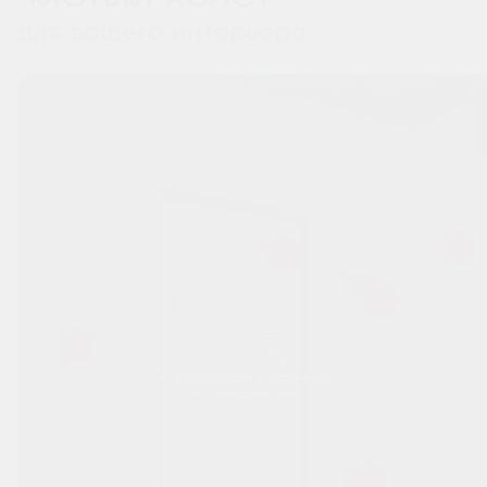
для вашего интерьера
Перемещайтесь вправо-влево
по изображению