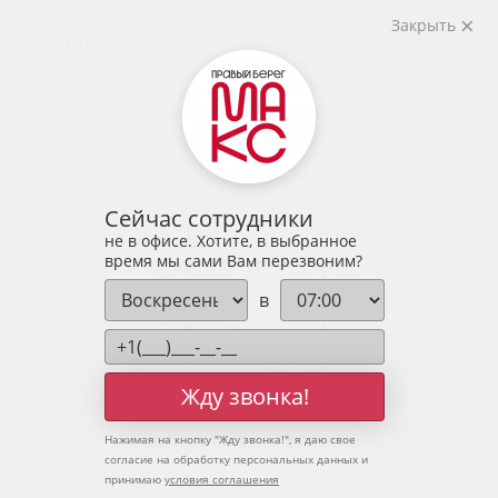
2
1-комнатная
41.76 м
Закрыть
5 675 268 руб.
Ипотека
от 18 712 руб.
Предчистовая отделка
13 человек
смотрели эту квартиру за 24 часа
Сейчас сотрудники
не в офисе. Хотите, в выбранное
время мы сами Вам перезвоним?
в
Жду звонка!
Нажимая на кнопку "
Жду звонка!
", я даю свое
согласие на обработку персональных данных и
принимаю
условия соглашения