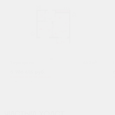
2
1-комнатная
43.3 м
5 986 615
руб.
В ипотеку от 19 738 руб./мес.
В
Предчистовая отделка
ЧИСТЫЙ ХОЛСТ