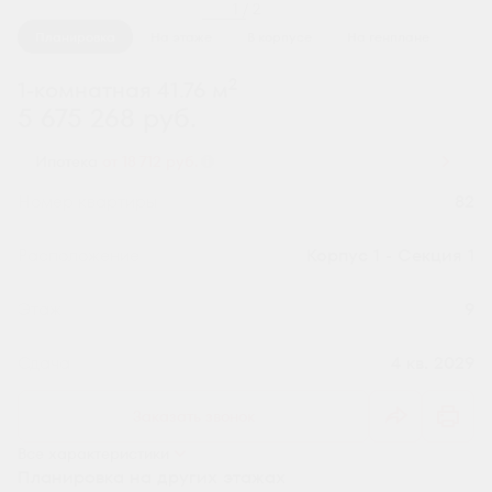
1 / 2
Планировка
На этаже
В корпусе
На генплане
2
1-комнатная 41.76 м
5 675 268 руб.
Ипотека
от 18 712 руб.
Номер квартиры
82
Секция
Корпус 1 - Секция 1
Этаж
9
Сдача
4 кв. 2029
Заказать звонок
Все характеристики
Планировка на других этажах