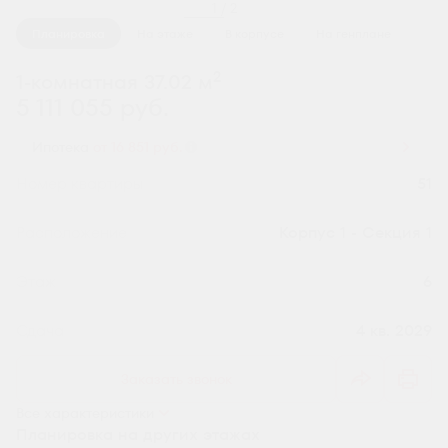
1 / 2
Планировка
На этаже
В корпусе
На генплане
2
1-комнатная 37.02 м
5 111 055 руб.
Ипотека
от 16 851 руб.
Номер квартиры
51
Секция
Корпус 1 - Секция 1
Этаж
6
Сдача
4 кв. 2029
Заказать звонок
Все характеристики
Планировка на других этажах