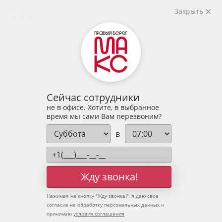
2
1-комнатная
37.02 м
Закрыть
5 111 055 руб.
Ипотека
от 16 851 руб.
Предчистовая отделка
14 человек
смотрели эту квартиру за 24 часа
Сейчас сотрудники
не в офисе. Хотите, в выбранное
время мы сами Вам перезвоним?
в
Жду звонка!
Нажимая на кнопку "
Жду звонка!
", я даю свое
согласие на обработку персональных данных и
принимаю
условия соглашения