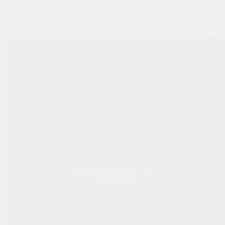
для вашего интерьера
Перемещайтесь вправо-влево
по изображению