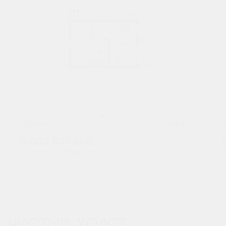
2
Студия
35.8 м
5 000 007
руб.
В ипотеку от 16 485 руб./мес.
В
Предчистовая отделка
ЧИСТЫЙ ХОЛСТ