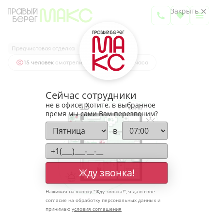
2
1-комнатная
41.76 м
Закрыть
5 675 268 руб.
Ипотека
от 18 712 руб.
Предчистовая отделка
15 человек
смотрели эту квартиру за 24 часа
Сейчас сотрудники
не в офисе. Хотите, в выбранное
время мы сами Вам перезвоним?
в
Жду звонка!
Нажимая на кнопку "
Жду звонка!
", я даю свое
согласие на обработку персональных данных и
принимаю
условия соглашения