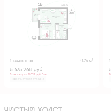
2
1-комнатная
41.76 м
5 675 268
руб.
В ипотеку от 18 712 руб./мес.
В
Предчистовая отделка
ЧИСТЫЙ ХОЛСТ