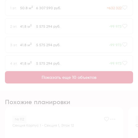
2
1 эт.
50.8 м
6 307 590 руб.
+632 322
2
2 эт.
41.8 м
5 575 294 руб.
-99 973
2
3 эт.
41.8 м
5 575 294 руб.
-99 973
2
4 эт.
41.8 м
5 575 294 руб.
-99 973
Показать еще 10 объектов
Похожие планировки
№ 112
Секция Корпус 1 - Секция 1, Этаж 12
С