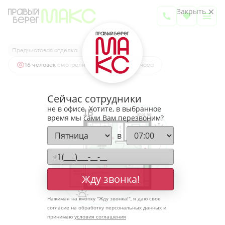
2
1-комнатная
37.02 м
Закрыть
5 185 132 руб.
Ипотека
от 17 096 руб.
Предчистовая отделка
16 человек
смотрели эту квартиру за 24 часа
Сейчас сотрудники
не в офисе. Хотите, в выбранное
время мы сами Вам перезвоним?
в
Жду звонка!
Нажимая на кнопку "
Жду звонка!
", я даю свое
согласие на обработку персональных данных и
принимаю
условия соглашения