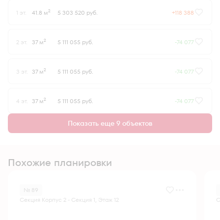
2
1 эт.
41.8 м
5 303 520 руб.
+118 388
2
2 эт.
37 м
5 111 055 руб.
-74 077
2
3 эт.
37 м
5 111 055 руб.
-74 077
2
4 эт.
37 м
5 111 055 руб.
-74 077
Показать еще 9 объектов
Похожие планировки
№ 89
Секция Корпус 2 - Секция 1, Этаж 12
С